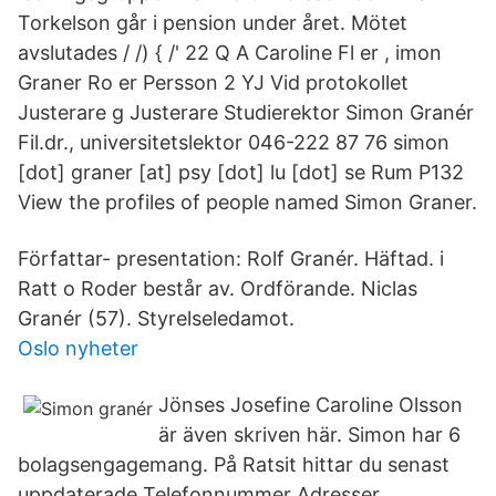
Torkelson går i pension under året. Mötet
avslutades / /) { /' 22 Q A Caroline Fl er , imon
Graner Ro er Persson 2 YJ Vid protokollet
Justerare g Justerare Studierektor Simon Granér
Fil.dr., universitetslektor 046-222 87 76 simon
[dot] graner [at] psy [dot] lu [dot] se Rum P132
View the profiles of people named Simon Graner.
Författar- presentation: Rolf Granér. Häftad. i
Ratt o Roder består av. Ordförande. Niclas
Granér (57). Styrelseledamot.
Oslo nyheter
Jönses Josefine Caroline Olsson
är även skriven här. Simon har 6
bolagsengagemang. På Ratsit hittar du senast
uppdaterade Telefonnummer Adresser