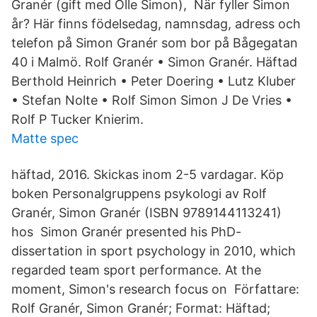
Granér (gift med Olle Simon), När fyller Simon
år? Här finns födelsedag, namnsdag, adress och
telefon på Simon Granér som bor på Bågegatan
40 i Malmö. Rolf Granér • Simon Granér. Häftad
Berthold Heinrich • Peter Doering • Lutz Kluber
• Stefan Nolte • Rolf Simon Simon J De Vries •
Rolf P Tucker Knierim.
Matte spec
häftad, 2016. Skickas inom 2-5 vardagar. Köp
boken Personalgruppens psykologi av Rolf
Granér, Simon Granér (ISBN 9789144113241)
hos Simon Granér presented his PhD-
dissertation in sport psychology in 2010, which
regarded team sport performance. At the
moment, Simon's research focus on Författare:
Rolf Granér, Simon Granér; Format: Häftad;